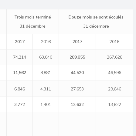
Trois mois
terminé
Douze mois se sont écoulés
31 décembre
31 décembre
2017
2016
2017
2016
74,214
63,040
289,855
267,628
11,562
8,881
44,520
46,596
6,846
4,311
27,653
29,646
3,772
1,401
12,632
13,822