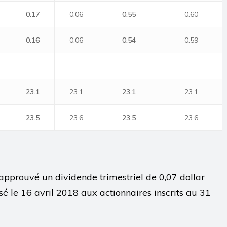
0.17
0.06
0.55
0.60
0.16
0.06
0.54
0.59
23.1
23.1
23.1
23.1
23.5
23.6
23.5
23.6
 approuvé un dividende trimestriel de 0,07 dollar
sé le 16 avril 2018 aux actionnaires inscrits au 31