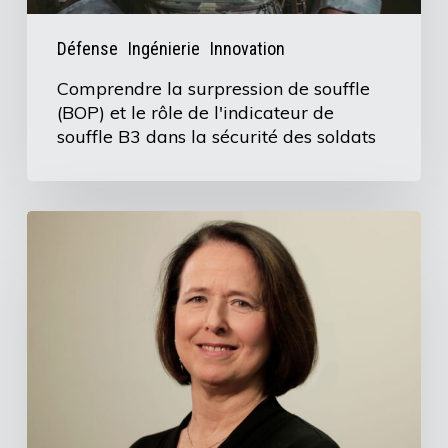
rôle
de
Défense
Ingénierie
Innovation
l'indicateur
Comprendre la surpression de souffle
de
(BOP) et le rôle de l'indicateur de
souffle
souffle B3 dans la sécurité des soldats
B3
dans
la
La
sécurité
directrice
des
des
soldats
finances,
Donna
Halas,
aide
à