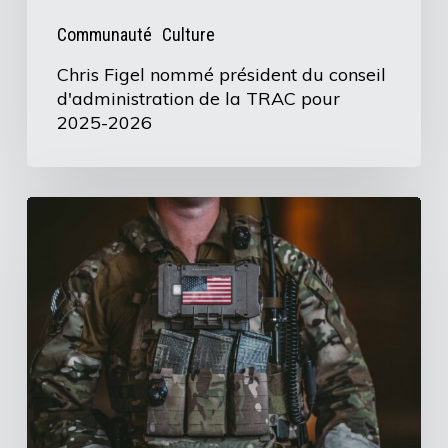
TRAC
Communauté
Culture
pour
Chris Figel nommé président du conseil
2025-
d'administration de la TRAC pour
2026
2025-2026
Comprendre
la
surpression
de
souffle
(BOP)
et
le