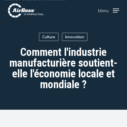
Skip
Menu
Menu
to
main
content
Culture
Innovation
Comment l'industrie
manufacturière soutient-
elle l'économie locale et
mondiale ?