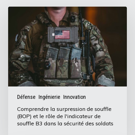
Comprendre
la
surpression
de
souffle
(BOP)
et
le
rôle
de
Défense
Ingénierie
Innovation
l'indicateur
Comprendre la surpression de souffle
de
(BOP) et le rôle de l'indicateur de
souffle
souffle B3 dans la sécurité des soldats
B3