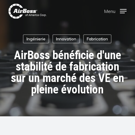
Skip
Menu
Menu
to
main
content
Ingénierie
Innovation
Fabrication
AirBoss bénéficie d'une
stabilité de fabrication
sur un marché des VE en
pleine évolution