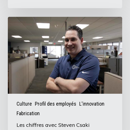
Les
chiffres
avec
Steven
Csaki
d'AirBoss
Culture
Profil des employés
L'innovation
Fabrication
Les chiffres avec Steven Csaki