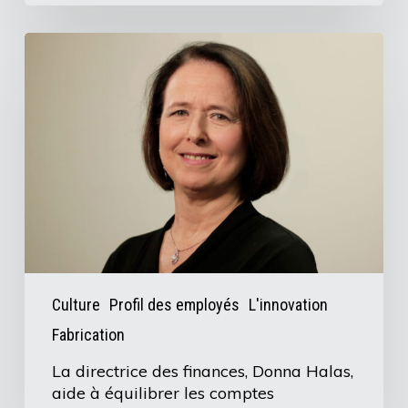
dans
la
La
sécurité
directrice
des
des
soldats
finances,
Donna
Halas,
aide
à
équilibrer
les
Culture
Profil des employés
L'innovation
comptes
Fabrication
La directrice des finances, Donna Halas,
aide à équilibrer les comptes