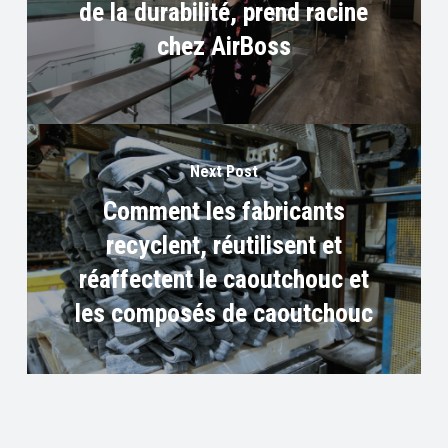
de la durabilité, prend racine
chez AirBoss
Next Post
Comment les fabricants
recyclent, réutilisent et
réaffectent le caoutchouc et
les composés de caoutchouc