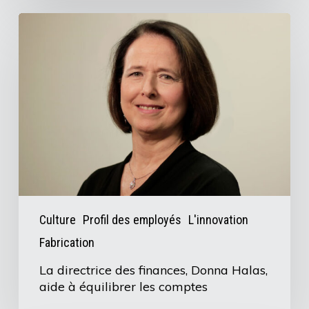
de
La
souffle
directrice
B3
des
dans
finances,
la
Donna
sécurité
Halas,
des
aide
soldats
à
équilibrer
les
Culture
Profil des employés
L'innovation
comptes
Fabrication
La directrice des finances, Donna Halas,
aide à équilibrer les comptes