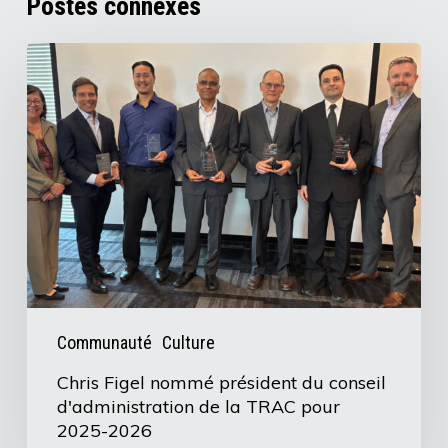
Postes connexes
Chris
Figel
nommé
président
du
conseil
d'administration
de
la
TRAC
Communauté
Culture
pour
Chris Figel nommé président du conseil
2025-
d'administration de la TRAC pour
2026
2025-2026