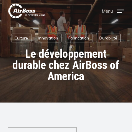
Skip
Menu
Menu
to
main
content
Culture
Innovation
Fabrication
Durabilité
Le développement
durable chez AirBoss of
America