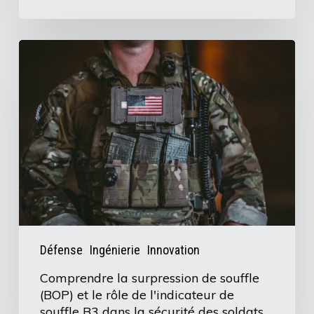
Comprendre
la
surpression
de
souffle
(BOP)
et
le
rôle
de
Défense
Ingénierie
Innovation
l'indicateur
Comprendre la surpression de souffle
de
(BOP) et le rôle de l'indicateur de
souffle
souffle B3 dans la sécurité des soldats