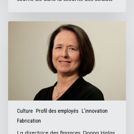
B3
dans
la
La
sécurité
directrice
des
des
soldats
finances,
Donna
Halas,
aide
à
équilibrer
les
Culture
Profil des employés
L'innovation
comptes
Fabrication
La directrice des finances, Donna Halas,